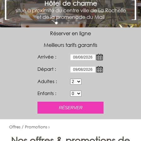
Hôtel de charme
situé à proximité du centre ville de La Rochelle
et de la promenade du Mail
Réserver en ligne
Meilleurs tarifs garantis
Arrivée :
Départ :
Adultes :
Enfants :
Offres / Promotions ›
Nos offres & promotions de