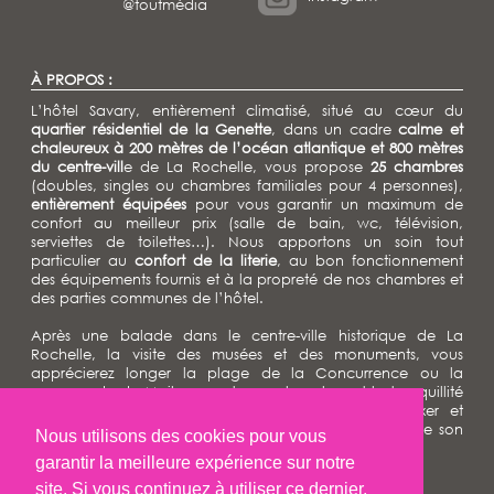
@toutmédia
À PROPOS :
L’hôtel Savary, entièrement climatisé, situé au cœur du
quartier résidentiel de la Genette
, dans un cadre
calme et
chaleureux à 200 mètres de l’océan atlantique et 800 mètres
du centre-vill
e de La Rochelle, vous propose
25 chambres
(doubles, singles ou chambres familiales pour 4 personnes),
entièrement équipées
pour vous garantir un maximum de
confort au meilleur prix (salle de bain, wc, télévision,
serviettes de toilettes…). Nous apportons un soin tout
particulier au
confort de la literie
, au bon fonctionnement
des équipements fournis et à la propreté de nos chambres et
des parties communes de l’hôtel.
Après une balade dans le centre-ville historique de La
Rochelle, la visite des musées et des monuments, vous
apprécierez longer la plage de la Concurrence ou la
promenade du Mail pour retrouver le calme et la tranquillité
de l’hôtel Savary où vous pourrez ainsi vous relaxer et
prendre un verre au bar de l’hôtel ou sur la terrasse de son
Nous utilisons des cookies pour vous
patio ombragé...
garantir la meilleure expérience sur notre
NAVIGATION :
site. Si vous continuez à utiliser ce dernier,