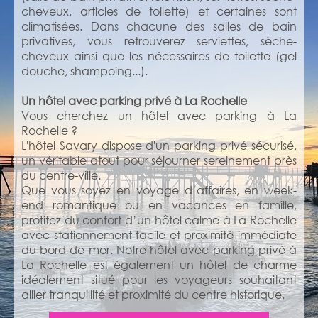
cheveux, articles de toilette) et certaines sont
climatisées. Dans chacune des salles de bain
privatives, vous retrouverez serviettes, sèche-
cheveux ainsi que les nécessaires de toilette (gel
douche, shampoing...).
Un hôtel avec parking privé à La Rochelle
Vous cherchez un hôtel avec parking à La
Rochelle ?
L'hôtel Savary dispose d'un parking privé sécurisé,
un véritable atout pour séjourner sereinement près
du centre-ville.
Que vous soyez en voyage d’affaires, en week-
end romantique ou en vacances en famille,
profitez du confort d’un hôtel calme à La Rochelle
avec stationnement facile et proximité immédiate
du bord de mer. Notre hôtel avec parking privé à
La Rochelle est également un hôtel de charme
idéalement situé pour les voyageurs souhaitant
allier tranquillité et proximité du centre historique.