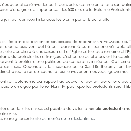
les époques et se réinventer au fil des siècles comme en atteste son patr
rsaires d'une grande importance : les 500 ans de la Réforme Protestan
joli tour des lieux historiques les plus importants de la ville.
 initiée par des personnes soucieuses de redonner un nouveau souffle
 les réformateurs vont petit à petit parvenir à constituer une véritabl
r, elle aboutiera à une scission entre l'Eglise catholique romaine et l'E
portants du protestantisme français, c'est parce qu'elle devient la ca
le parvient à profiter d'une politique de compromis initiée par Catherin
ur de ses murs. Cependant, le massacre de la Saint-Barthélémy, en 1
 direct avec le roi qui souhaite leur envoyer un nouveau gouverneur :
btient son autonomie par rapport au pouvoir et devient donc l'une des p
paix promulgué par le roi Henri IV pour que les protestants soient libre
toire de la ville, il vous est possible de visiter le
temple protestant
ainsi
ntre-ville.
us renseigner sur
le site du musée du protestantisme.