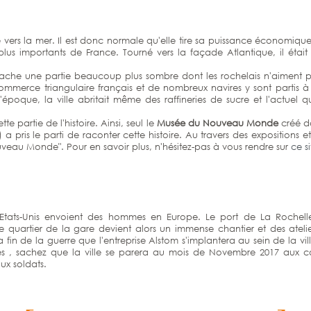
 vers la mer. Il est donc normale qu'elle tire sa puissance économique 
s plus importants de France. Tourné vers la façade Atlantique, il ét
cache une partie beaucoup plus sombre dont les rochelais n'aiment pas 
commerce triangulaire français et de nombreux navires y sont partis à
 l'époque, la ville abritait même des raffineries de sucre et l'actuel 
e partie de l'histoire. Ainsi, seul le
Musée du Nouveau Monde
créé da
 pris le parti de raconter cette histoire. Au travers des expositions et 
uveau Monde". Pour en savoir plus, n'hésitez-pas à vous rendre sur
ce si
 Etats-Unis envoient des hommes en Europe. Le port de La Rochelle
uartier de la gare devient alors un immense chantier et des ateliers 
la fin de la guerre que l'entreprise Alstom s'implantera au sein de la v
 , sachez que la ville se parera au mois de Novembre 2017 aux co
ux soldats.