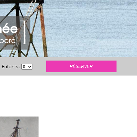
née
rboré
Enfants :