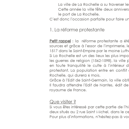
La ville de La Rochelle a su traverser 
Cette année la ville fête deux annive
le port de La Rochelle.
C'est donc l'occasion parfaite pour faire une 
1. La réforme protestante
Petit rappel
: la réforme protestante a été
sources et grâce à l'essor de l'imprimerie,
1517 dans le Saint-Empire par le moine Luthe
Si La Rochelle est un des lieux les plus im
les guerres de religion (1562-1598), la vil
en toute tranquilité le culte à l'intérie
protestant. La population entre en conflit
Rochelle, qui durera 6 mois.
Grâce à l'Edit de Saint-Germain, la ville o
Il faudra attendre l'Edit de Nantes, édit de 
royaume de France.
Que visiter ?
Si vous êtes intéressé par cette partie de l'his
deux situés au 2 rue Saint Michel, dans le ce
Pour plus d'informations, n'hésitez-pas à vo