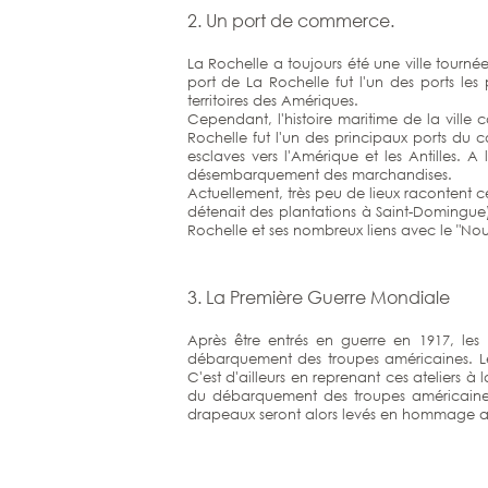
2. Un port de commerce.
La Rochelle a toujours été une ville tournée
port de La Rochelle fut l'un des ports le
territoires des Amériques.
Cependant, l'histoire maritime de la ville 
Rochelle fut l'un des principaux ports du 
esclaves vers l'Amérique et les Antilles. A
désembarquement des marchandises.
Actuellement, très peu de lieux racontent cett
détenait des plantations à Saint-Domingue) a
Rochelle et ses nombreux liens avec le "No
3. La Première Guerre Mondiale
Après être entrés en guerre en 1917, les
débarquement des troupes américaines. Le q
C'est d'ailleurs en reprenant ces ateliers à 
du débarquement des troupes américaines
drapeaux seront alors levés en hommage a