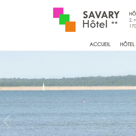
HÔ
2, 
170
ACCUEIL
HÔTEL