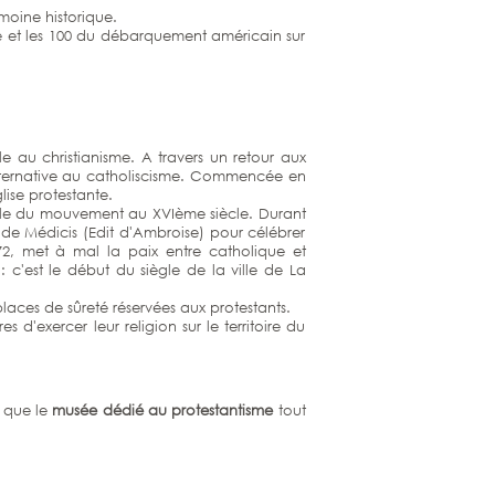
imoine historique.
te et les 100 du débarquement américain sur
 au christianisme. A travers un retour aux
e alternative au catholiscisme. Commencée en
glise protestante.
pitale du mouvement au XVIème siècle. Durant
e de Médicis (Edit d'Ambroise) pour célébrer
572, met à mal la paix entre catholique et
 c'est le début du siègle de la ville de La
laces de sûreté réservées aux protestants.
s d'exercer leur religion sur le territoire du
 que le
musée dédié au protestantisme
tout