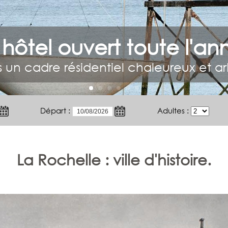
 hôtel ouvert toute l'an
 un cadre résidentiel chaleureux et a
Départ :
Adultes :
La Rochelle : ville d'histoire.