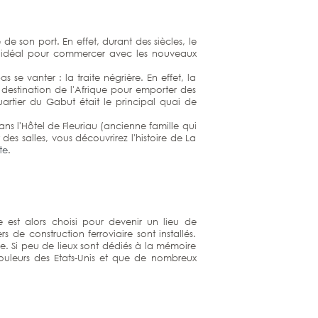
de son port. En effet, durant des siècles, le
ait idéal pour commercer avec les nouveaux
se vanter : la traite négrière. En effet, la
 destination de l'Afrique pour emporter des
quartier du Gabut était le principal quai de
ns l'Hôtel de Fleuriau (ancienne famille qui
des salles, vous découvrirez l'histoire de La
te
.
 est alors choisi pour devenir un lieu de
de construction ferroviaire sont installés.
ille. Si peu de lieux sont dédiés à la mémoire
uleurs des Etats-Unis et que de nombreux