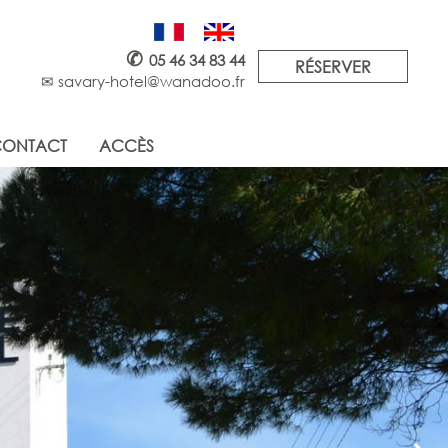
✆
05 46 34 83 44
RÉSERVER
✉ savary-hotel@wanadoo.fr
ONTACT
ACCÈS