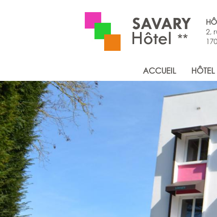
HÔ
2, 
170
ACCUEIL
HÔTEL